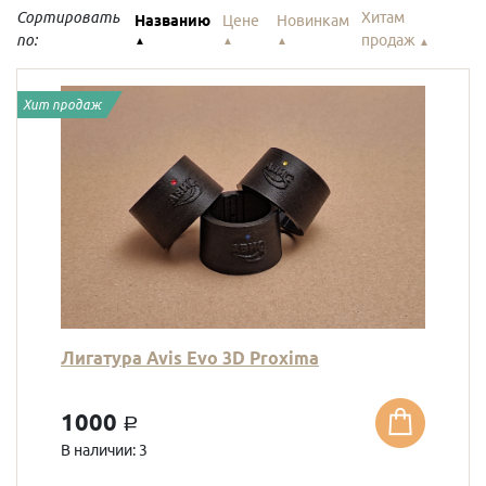
Сортировать
Хитам
Названию
Цене
Новинкам
по:
продаж
▲
▲
▲
▲
Хит продаж
Лигатура Avis Evo 3D Proxima
1000
a
В наличии: 3