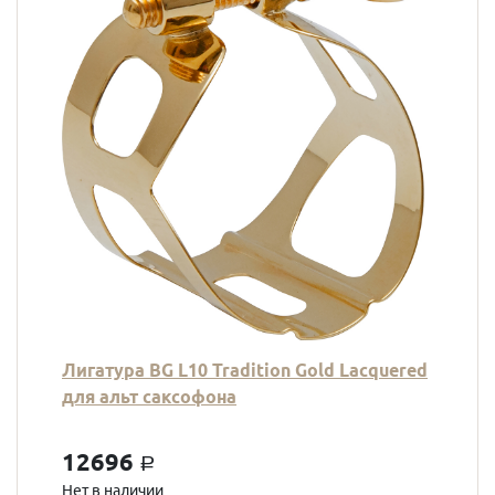
Лигатура BG L10 Tradition Gold Lacquered
для альт саксофона
12696
a
Нет в наличии