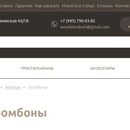
оставка
Гарантии
Как заказать
Новости и статьи
Отзывы
Контак
лоямская 44/18
+7 (995) 790-03-82
woodwindsvel@gmail.com
ТРОСТИ/КАМЫШ
АКСЕССУАРЫ
Медные
Тромбоны
ромбоны