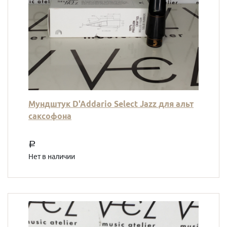
Мундштук D'Addario Select Jazz для альт
саксофона
a
Нет в наличии