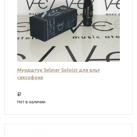
Мундштук Selmer Soloist для альт
саксофона
a
Нет в наличии