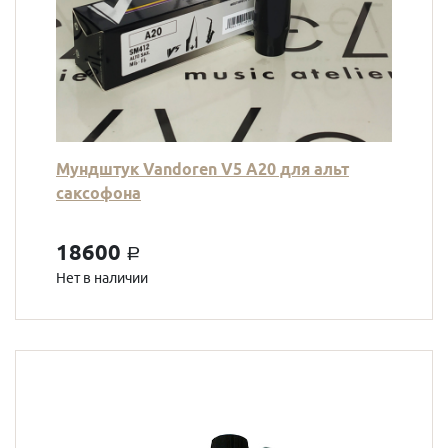
Мундштук Vandoren V5 A20 для альт
саксофона
18600
a
Нет в наличии