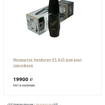
Мундштук Vandoren V5 A25 для альт
саксофона
19900
a
Нет в наличии
←
ctrl
предыдущая
следующая
ctrl
→