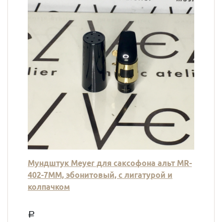
Мундштук Meyer для саксофона альт MR-
402-7MM, эбонитовый, с лигатурой и
колпачком
a