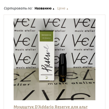
Сортировать по:
Названию
Цене
▲
▲
Мундштук D'Addario Reserve для альт