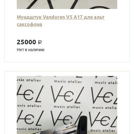
Мундштук Vandoren V5 A17 для альт
саксофона
25000
a
Нет в наличии