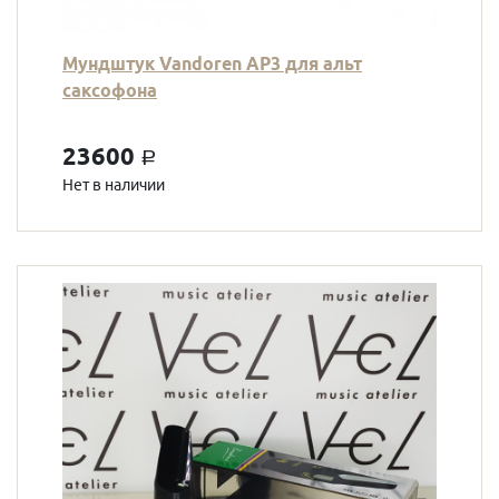
Мундштук Vandoren AP3 для альт
саксофона
23600
a
Нет в наличии