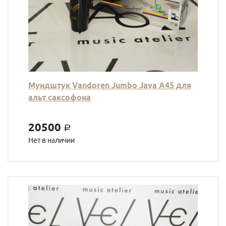
Мундштук Vandoren Jumbo Java A45 для
альт саксофона
20500
a
Нет в наличии