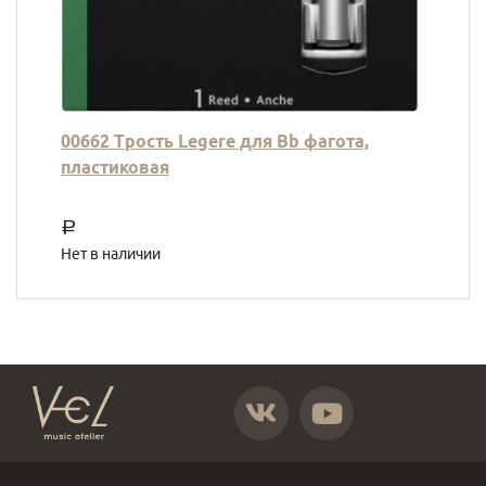
00662 Трость Legere для Bb фагота,
пластиковая
a
Нет в наличии
https://vk.com/atelier_vel
https://www.youtube.com