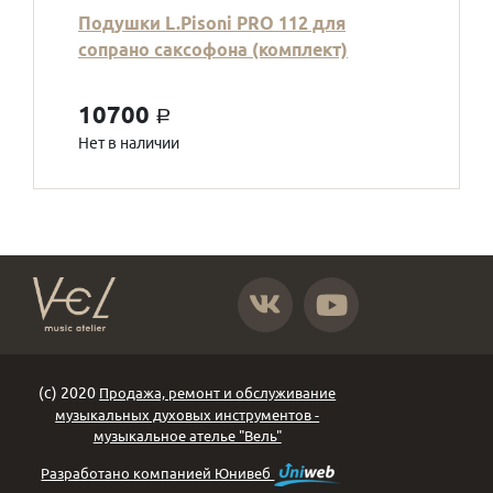
Подушки L.Pisoni PRO 112 для
сопрано саксофона (комплект)
10700
a
Нет в наличии
https://vk.com/atelier_vel
https://www.youtube.com
(с) 2020
Продажа, ремонт и обслуживание
музыкальных духовых инструментов -
музыкальное ателье "Вель"
Разработано компанией Юнивеб