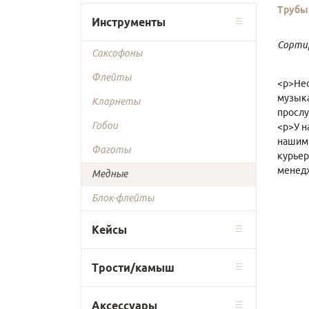
Трубы
Инструменты
Сорти
Саксофоны
Флейты
<p>Нео
музыка
Кларнеты
прослу
Гобои
<p>У н
нашими
Фаготы
курьер
менедж
Медные
Блок-флейты
Кейсы
Трости/камыш
Аксессуары