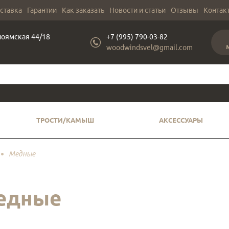
оставка
Гарантии
Как заказать
Новости и статьи
Отзывы
Контак
лоямская 44/18
+7 (995) 790-03-82
woodwindsvel@gmail.com
ТРОСТИ/КАМЫШ
АКСЕССУАРЫ
Медные
едные