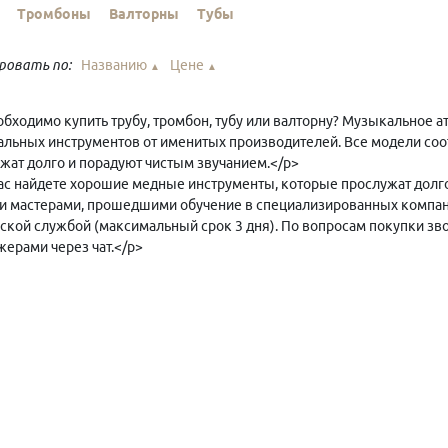
Тромбоны
Валторны
Тубы
ровать по:
Названию
Цене
▲
▲
бходимо купить трубу, тромбон, тубу или валторну? Музыкальное ат
льных инструментов от именитых производителей. Все модели соо
жат долго и порадуют чистым звучанием.</p>
ас найдете хорошие медные инструменты, которые прослужат долг
 мастерами, прошедшими обучение в специализированных компаниях
ской службой (максимальный срок 3 дня). По вопросам покупки зво
ерами через чат.</p>