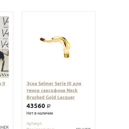
 II
Эска Selmer Serie III для
тенор саксофона Neck
Brushed Gold Lacquer
43560
a
Нет в наличии
Артикул
LMER