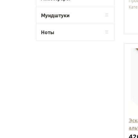
Про
Кате
Мундштуки
Ноты
Эск
аль
42