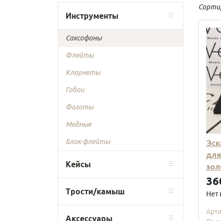
Сорти
Инструменты
Саксофоны
Флейты
Кларнеты
Гобои
Фаготы
Медные
Блок-флейты
Эск
для
Кейсы
зол
36
Трости/камыш
Нет 
Арт
Аксессуары