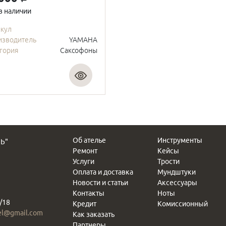
в наличии
икул
изводитель
YAMAHA
гория
Саксофоны
Об ателье
Инструменты
Ь"
Ремонт
Кейсы
Услуги
Трости
Оплата и доставка
Мундштуки
Новости и статьи
Аксессуары
Контакты
Ноты
/18
Кредит
Комиссионный
el@gmail.com
Как заказать
Партнеры