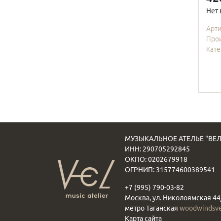
Нет 
Арт
Про
Кате
МУЗЫКАЛЬНОЕ АТЕЛЬЕ "ВЕЛ
ИНН: 290705292845
ОКПО: 0202679918
ОГРНИП: 315774600389541
+7 (995) 790-03-82
Москва, ул. Николоямская 44
метро Таганская
woodwindsv
Карта сайта