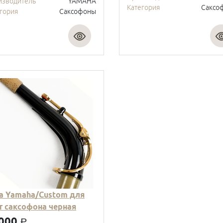
изводитель
YAMAHA
Категория
Саксо
гория
Саксофоны
а Yamaha/Custom для
т саксофона черная
000
a