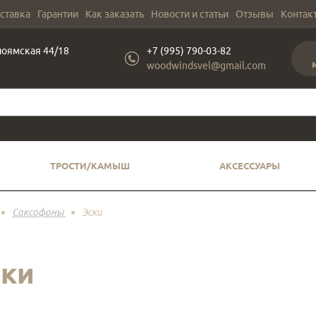
оставка
Гарантии
Как заказать
Новости и статьи
Отзывы
Контак
лоямская 44/18
+7 (995) 790-03-82
woodwindsvel@gmail.com
ТРОСТИ/КАМЫШ
АКСЕССУАРЫ
Саксофоны
Эски
ски