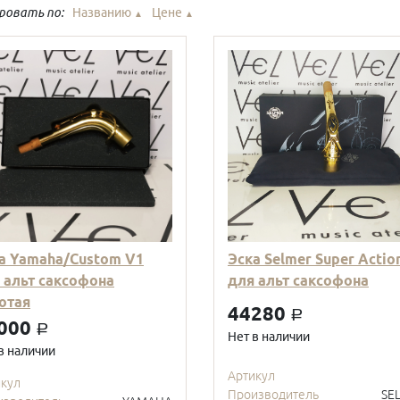
ровать по:
Названию
Цене
▲
▲
а Yamaha/Custom V1
Эска Selmer Super Action
 альт саксофона
для альт саксофона
отая
44280
a
000
a
Нет в наличии
в наличии
Артикул
икул
Производитель
SE