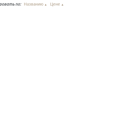
ровать по:
Названию
Цене
▲
▲