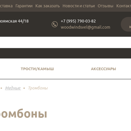
оставка
Гарантии
Как заказать
Новости и статьи
Отзывы
Контак
лоямская 44/18
+7 (995) 790-03-82
woodwindsvel@gmail.com
ТРОСТИ/КАМЫШ
АКСЕССУАРЫ
Медные
Тромбоны
ромбоны