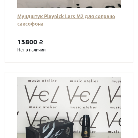
Мундштук Playnick Lars M2 для сопрано
саксофона
13800
a
Нет в наличии