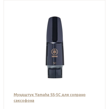
Мундштук Yamaha SS-5C для сопрано
саксофона