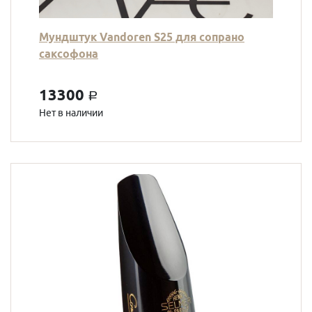
Мундштук Vandoren S25 для сопрано
саксофона
13300
a
Нет в наличии