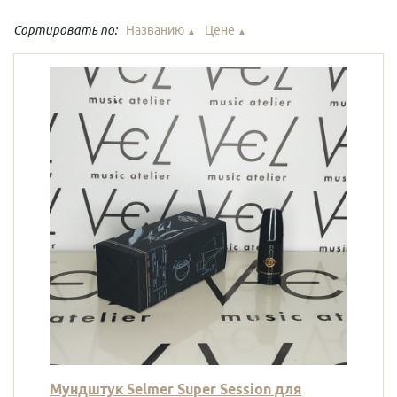
Сортировать по:
Названию
Цене
▲
▲
Мундштук Selmer Super Session для