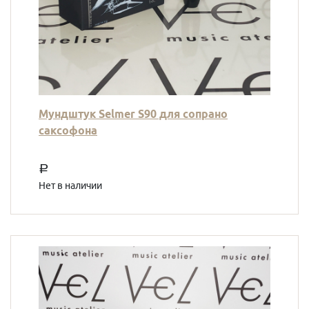
Мундштук Selmer S90 для сопрано
саксофона
a
Нет в наличии