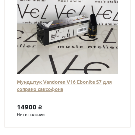
Мундштук Vandoren V16 Ebonite S7 для
сопрано саксофона
14900
a
Нет в наличии