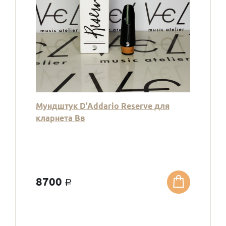
Мундштук D'Addario Reserve для
кларнета Вв
8700
a