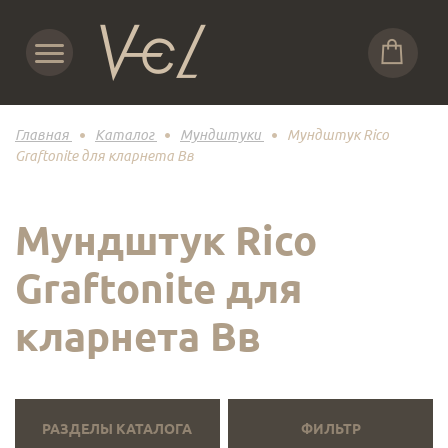
Главная
Каталог
Мундштуки
Мундштук Rico
Graftonite для кларнета Вв
Мундштук Rico
Graftonite для
кларнета Вв
РАЗДЕЛЫ КАТАЛОГА
ФИЛЬТР