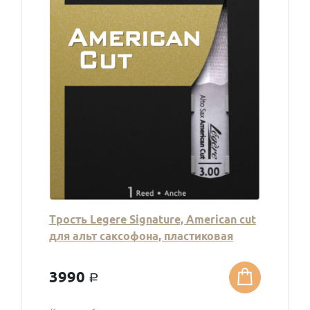
Трость Legere Signature, American cut
для альт саксофона, пластиковая
3990
a