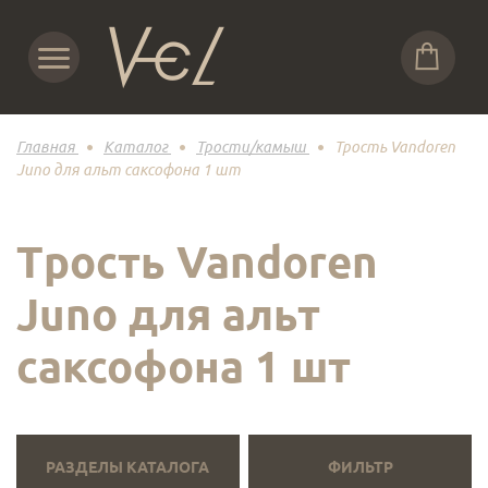
Главная
Каталог
Трости/камыш
Трость Vandoren
Juno для альт саксофона 1 шт
Трость Vandoren
Juno для альт
саксофона 1 шт
РАЗДЕЛЫ КАТАЛОГА
ФИЛЬТР