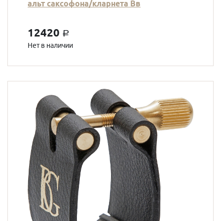
альт саксофона/кларнета Вв
12420
a
Нет в наличии