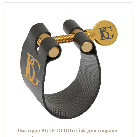
Лигатура BG LF JO Otto Link для сопрано