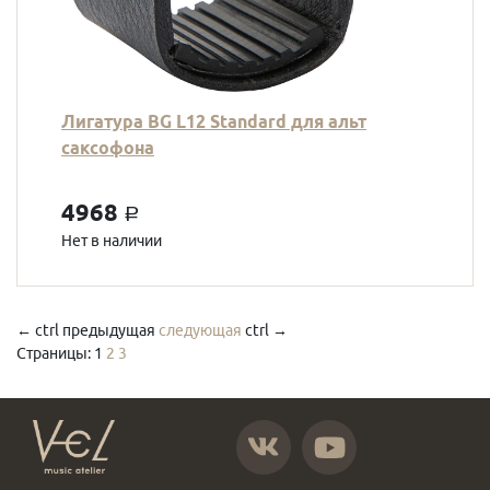
Лигатура BG L12 Standard для альт
саксофона
4968
a
Нет в наличии
←
ctrl
предыдущая
следующая
ctrl
→
Страницы:
1
2
3
https://vk.com/atelier_vel
https://www.youtube.com