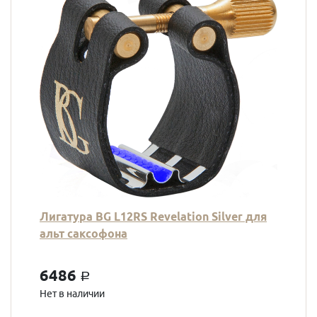
Лигатура BG L12RS Revelation Silver для
альт саксофона
6486
a
Нет в наличии