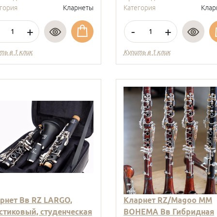
гория
Кларнеты
Категория
Клар
+
-
+
ть в 1 клик
Купить в 1 клик
рнет Вв RZ LARGO,
Кларнет RZ/Magoo MM
стиковый, студенческая
BOHEMA Вв Гибридная