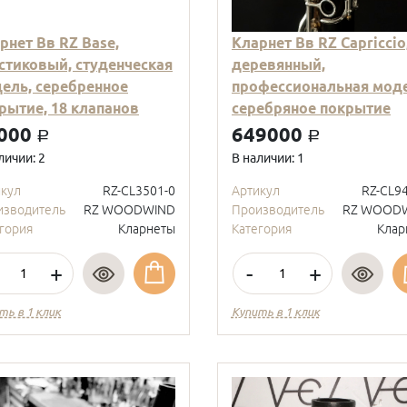
рнет Вв RZ Base,
Кларнет Вв RZ Capriccio
стиковый, студенческая
деревянный,
ель, серебренное
профессиональная моде
рытие, 18 клапанов
серебряное покрытие
000
649000
a
a
личии: 2
В наличии: 1
икул
RZ-CL3501-0
Артикул
RZ-CL9
изводитель
RZ WOODWIND
Производитель
RZ WOOD
гория
Кларнеты
Категория
Клар
+
-
+
ть в 1 клик
Купить в 1 клик