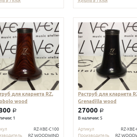
ть в 1 клик
Купить в 1 клик
труб для кларнета RZ,
Раструб для кларнета R
obolo wood
Grenadilla wood
800
27000
a
a
личии: 1
В наличии: 5
икул
RZ-XBE-C100
Артикул
RZ-XBE-
изводитель
RZ WOODWIND
Производитель
RZ WOOD