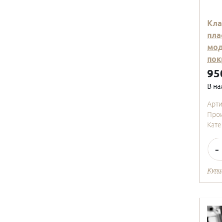
Кла
пла
мод
пок
95
В на
Арт
Про
Кате
-
Купи