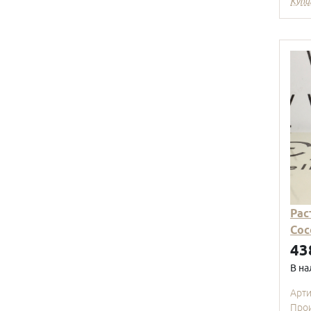
Купи
Рас
Coc
43
В на
Арт
Про