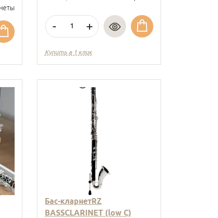
неты
-
+
Купить в 1 клик
Бас-кларнетRZ
BASSCLARINET (low C)