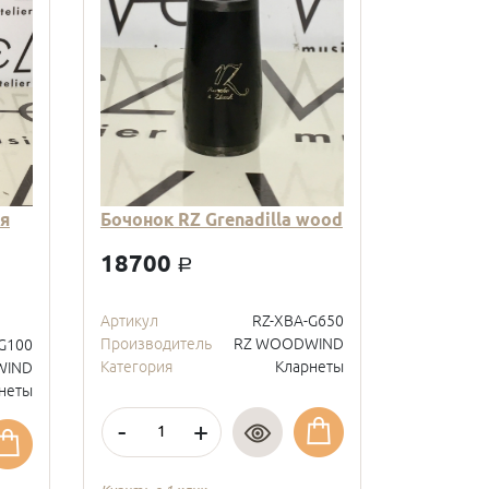
я
Бочонок RZ Grenadilla wood
18700
a
Артикул
RZ-XBA-G650
Производитель
RZ WOODWIND
G100
Категория
Кларнеты
WIND
неты
-
+