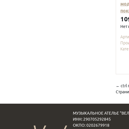
мод
пок
10
Нет 
Арт
Про
Кате
←
ctrl
Страни
МУЗЫКАЛЬНОЕ АТЕЛЬЕ "ВЕЛ
ИНН: 290705292845
ОКПО: 0202679918