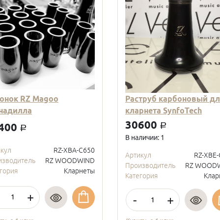
онок RZ Magoo
Раструб карбоновый дл
надилла
кларнета SynfoTech
30600
400
a
a
В наличии: 1
икул
RZ-XBA-C650
Артикул
RZ-XBE-
изводитель
RZ WOODWIND
Производитель
RZ WOOD
гория
Кларнеты
Категория
Клар
+
-
+