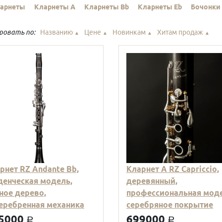
ларнеты
Кларнеты A
Кларнеты Bb
Кларнеты Eb
Бочонки
ровать по:
Названию
Цене
Новинкам
Хитам продаж
▲
▲
▲
▲
рнет RZ Andante Bb,
Кларнет А RZ Capriccio,
денческая модель,
деревянный,
ное дерево,
профессиональная моде
еребренная механика
серебряное покрытие
5000
699000
a
a