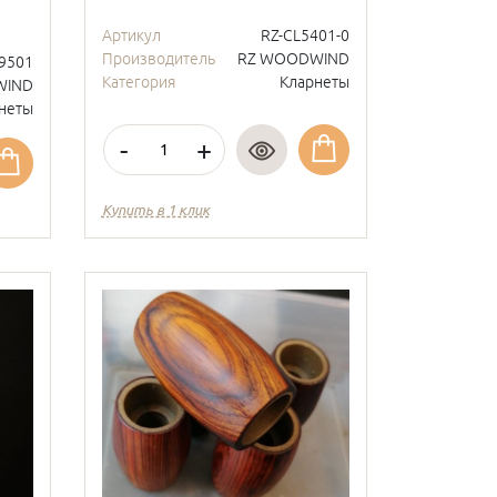
Артикул
RZ-CL5401-0
Производитель
RZ WOODWIND
9501
Категория
Кларнеты
WIND
неты
-
+
Купить в 1 клик