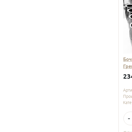
Боч
Гре
23
Арт
Про
Кате
-