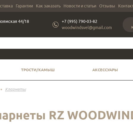
оставка
Гарантии
Как заказать
Новости и статьи
Отзывы
Контак
лоямская 44/18
+7 (995) 790-03-82
woodwindsvel@gmail.com
ТРОСТИ/КАМЫШ
АКСЕССУАРЫ
Кларнеты
ларнеты RZ WOODWIN