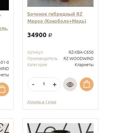
,
Бочонок гибридный RZ
Magoo (Кокоболо+Медь)
ль,
34900
a
Артикул
RZ-XBA-C650
Производитель
RZ WOODWIND
401-0
Категория
Кларнеты
WIND
неты
-
+
Купить в 1 клик