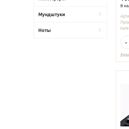
В на
Мундштуки
Арт
Про
Кате
Ноты
-
Купи