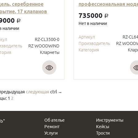
ель, серебренное
профессиональная моде
рытие, 17 клапанов
735000
a
9000
a
Нет в наличии
в наличии
Артикул
RZ-CL6
икул
RZ-CL3500-0
Производитель
RZ WOOD
изводитель
RZ WOODWIND
Категория
Клар
гория
Кларнеты
предыдущая
следующая
ctrl
→
цы:
1
2
Об ателье
Инструменты
Ь"
Ремонт
Кейсы
Услуги
Трости