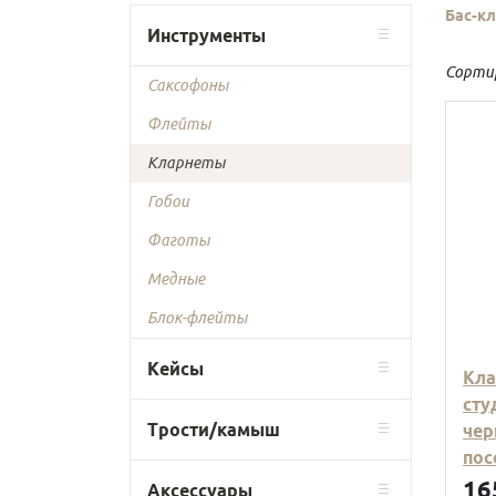
Бас-к
Инструменты
Сорти
Саксофоны
Флейты
Кларнеты
Гобои
Фаготы
Медные
Блок-флейты
Кейсы
Кла
сту
Трости/камыш
чер
пос
16
Аксессуары