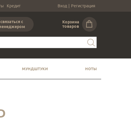
ты
Кредит
Вход
|
Регистрация
связаться с
Корзина
товаров
менеджером
МУНДШТУКИ
НОТЫ
D