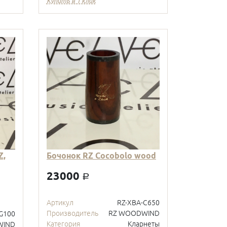
Купить в 1 клик
Z,
Бочонок RZ Cocobolo wood
23000
a
Артикул
RZ-XBA-C650
Производитель
RZ WOODWIND
G100
Категория
Кларнеты
WIND