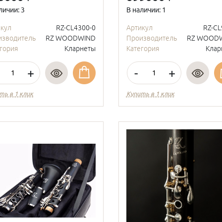
личии: 3
В наличии: 1
икул
RZ-CL4300-0
Артикул
RZ-CL
изводитель
RZ WOODWIND
Производитель
RZ WOOD
гория
Кларнеты
Категория
Клар
+
-
+
ть в 1 клик
Купить в 1 клик