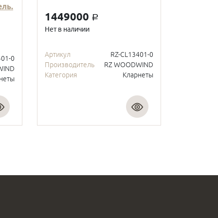
ль.
1449000
a
Нет в наличии
Артикул
RZ-CL13401-0
401-0
Производитель
RZ WOODWIND
WIND
Категория
Кларнеты
неты