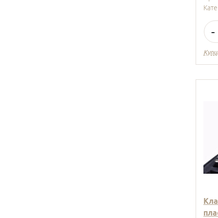
Кате
-
Купи
Кла
пла