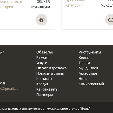
роизводитель
SELMER
Категория
Мундш
тегория
Мундштуки
Об ателье
Инструменты
Ь"
Ремонт
Кейсы
Услуги
Трости
Оплата и доставка
Мундштуки
Новости и статьи
Аксессуары
Контакты
Ноты
/18
Кредит
Комиссионный
el@gmail.com
Как заказать
Партнеры
ных духовых инструментов - музыкальное ателье "Вель"