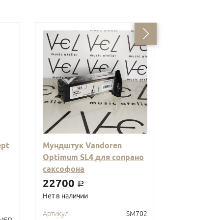
ept
Мундштук Vandoren
Мундштук 
Optimum SL4 для сопрано
Ebonite S7
саксофона
саксофона
22700
14900
a
a
Нет в наличии
Нет в наличи
Артикул
SM702
Артикул
MER