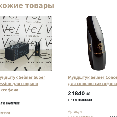
хожие товары
ундштук Selmer Super
Мундштук Selmer Conc
ession для сопрано
для сопрано саксофона
аксофона
21840
a
Нет в наличии
т в наличии
Артикул
ртикул
Производитель
SEL