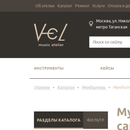
Об ателье
Каталог
Ремонт
Услуги
Оплата и д
Москва, ул. Нико
метро Таганская
ИНСТРУМЕНТЫ
КЕЙСЫ
Главная
Каталог
Мундштуки
Мундшту
Му
РАЗДЕЛЫ КАТАЛОГА
ФИЛЬТР
с