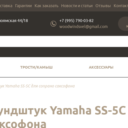
оставка
Гарантии
Как заказать
Новости и статьи
Отзывы
Контак
лоямская 44/18
+7 (995) 790-03-82
woodwindsvel@gmail.com
ТРОСТИ/КАМЫШ
АКСЕССУАРЫ
к Yamaha SS-5C для сопрано саксофона
ндштук Yamaha SS-5C
аксофона