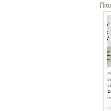
По
М
S
с
a
Не
А