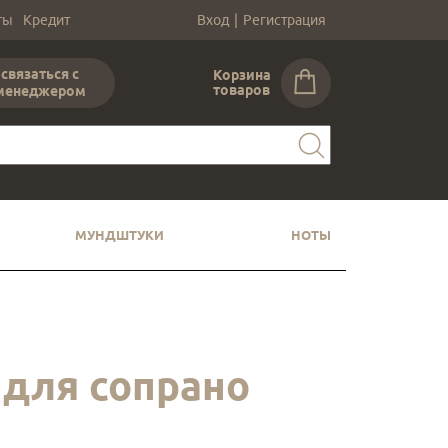
ты
Кредит
Вход
|
Регистрация
связаться с
Корзина
товаров
менеджером
МУНДШТУКИ
НОТЫ
 для сопрано