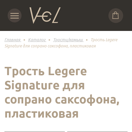
Главная
Каталог
Трости/камыш
Трость Legere
Signature для сопрано саксофона, пластиковая
Трость Legere
Signature для
сопрано саксофона,
пластиковая