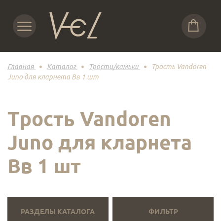
Главная
Каталог
Трости/камыш
Трость Vandoren
Juno для кларнета Вв 1 шт
Трость Vandoren
Juno для кларнета
Вв 1 шт
РАЗДЕЛЫ КАТАЛОГА
ФИЛЬТР