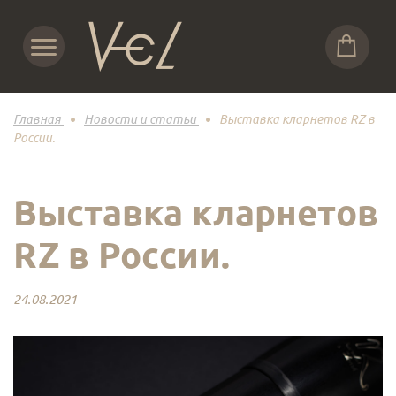
Главная
Новости и статьи
Выставка кларнетов RZ в
России.
Выставка кларнетов
RZ в России.
24.08.2021