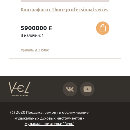
Контрафагот Thore professional series
5900000
a
В наличии: 1
Купить в 1 клик
https://vk.com/atelier_vel
https://www.youtube.com
(с) 2020
Продажа, ремонт и обслуживание
музыкальных духовых инструментов -
музыкальное ателье "Вель"