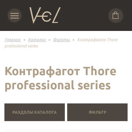
Главная
Каталог
Фаготы
Контрафагот Thore
professional series
Контрафагот Thore
professional series
РАЗДЕЛЫ КАТАЛОГА
ФИЛЬТР